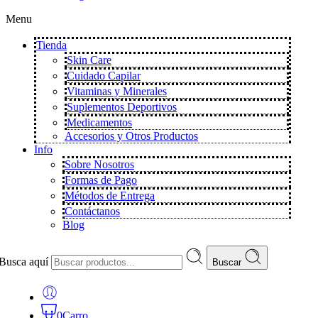
Menu
Tienda
Skin Care
Cuidado Capilar
Vitaminas y Minerales
Suplementos Deportivos
Medicamentos
Accesorios y Otros Productos
Info
Sobre Nosotros
Formas de Pago
Métodos de Entrega
Contáctanos
Blog
Busca aquí
Buscar
0
Carro