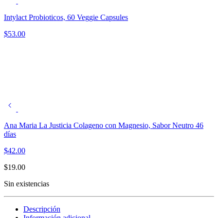
Intylact Probioticos, 60 Veggie Capsules
$
53.00
Ana Maria La Justicia Colageno con Magnesio, Sabor Neutro 46
días
$
42.00
$
19.00
Sin existencias
Descripción
Información adicional