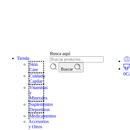
Busca aquí
Tienda
Skin
Care
Buscar
0
Ca
Cuidado
Capilar
Vitaminas
y
Minerales
Suplementos
Deportivos
Medicamentos
Accesorios
y Otros