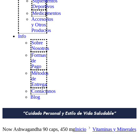
Suplementos
Deportivos
Medicamentos
Accesorios
y Otros
Productos
Info
Sobre
Nosotros
Formas
de
Pago
Métodos
de
Entrega
Contáctanos
Blog
"Cuidado Personal y Estilo de Vida Saludable"
Now Ashwagandha 90 caps, 450 mg
Inicio
Vitaminas y Minerales