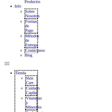
Productos
Info
Sobre
Nosotros
Formas
de
Pago
Métodos
de
Entrega
Contáctanos
Blog
Tienda
Skin
Care
Cuidado
Capilar
Vitaminas
y
Minerales